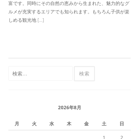
富です。同時にその自然の恵みから生まれた、魅力的なグ
ルメが充実するエリアでも知られます。もちろん子供が楽
しめる観光地 […]
検
索:
2026年8月
月
火
水
木
金
土
日
1
2