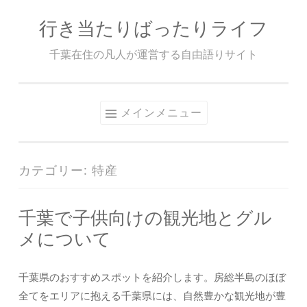
行き当たりばったりライフ
コ
ン
千葉在住の凡人が運営する自由語りサイト
テ
ン
ツ
メインメニュー
へ
ス
キ
カテゴリー:
特産
ッ
プ
千葉で子供向けの観光地とグル
メについて
千葉県のおすすめスポットを紹介します。房総半島のほぼ
全てをエリアに抱える千葉県には、自然豊かな観光地が豊